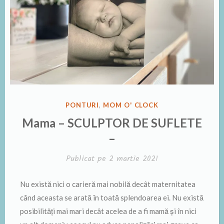
PUBLICAT
PONTURI
,
MOM O' CLOCK
ÎN
Mama – SCULPTOR DE SUFLETE
–
Publicat pe
2 martie 2021
Nu există nici o carieră mai nobilă decât maternitatea
când aceasta se arată în toată splendoarea ei. Nu există
posibilități mai mari decât acelea de a fi mamă și în nici