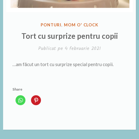
PUBLICAT
PONTURI
,
MOM O' CLOCK
ÎN
Tort cu surprize pentru copii
Publicat pe
4 februarie 2021
…am făcut un tort cu surprize special pentru copii.
Share