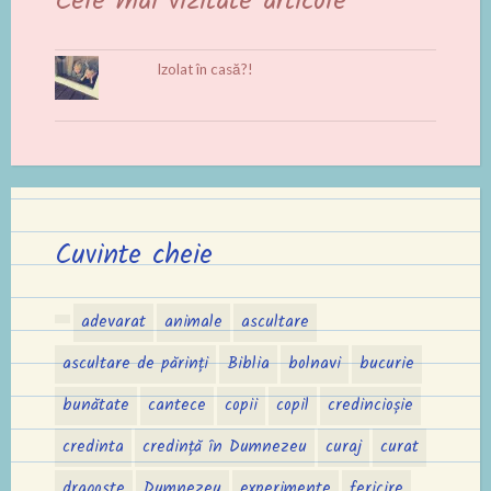
Cele mai vizitate articole
Izolat în casă?!
Cuvinte cheie
adevarat
animale
ascultare
ascultare de părinți
Biblia
bolnavi
bucurie
bunătate
cantece
copii
copil
credincioșie
credinta
credință în Dumnezeu
curaj
curat
dragoste
Dumnezeu
experimente
fericire