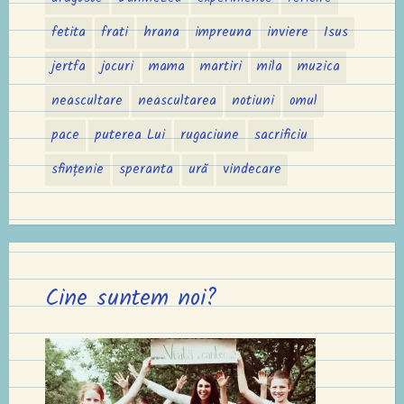
fetita
frati
hrana
impreuna
inviere
Isus
jertfa
jocuri
mama
martiri
mila
muzica
neascultare
neascultarea
notiuni
omul
pace
puterea Lui
rugaciune
sacrificiu
sfințenie
speranta
ură
vindecare
Cine suntem noi?