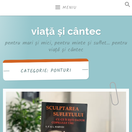
Sari
MENIU
la
conținut
viață și cântec
pentru mari și mici, pentru minte și suflet… pentru
viață și cântec
PONTURI
CATEGORIE: