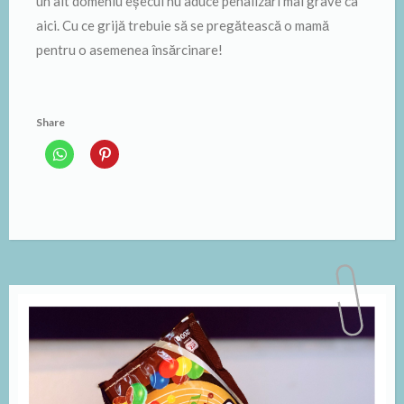
un alt domeniu eșecul nu aduce penalizări mai grave ca
aici. Cu ce grijă trebuie să se pregătească o mamă
pentru o asemenea însărcinare!
Share