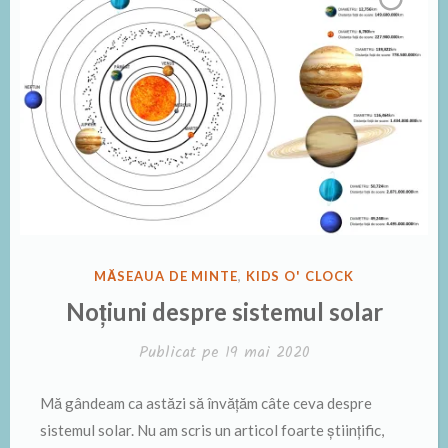
PUBLICAT
MĂSEAUA DE MINTE
,
KIDS O' CLOCK
ÎN
Noțiuni despre sistemul solar
Publicat pe
19 mai 2020
Mă gândeam ca astăzi să învățăm câte ceva despre
sistemul solar. Nu am scris un articol foarte științific,