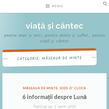
Sari
MENIU
la
conținut
viață și cântec
pentru mari și mici, pentru minte și suflet… pentru
viață și cântec
MĂSEAUA DE MINTE
CATEGORIE:
PUBLICAT
MĂSEAUA DE MINTE
,
KIDS O' CLOCK
ÎN
6 informații despre Lună
Publicat pe
5 iunie 2020