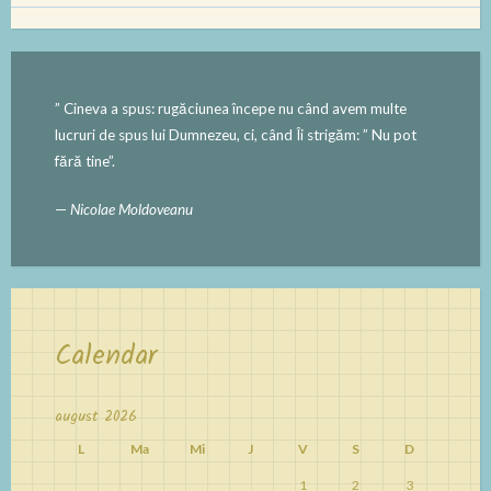
” Cineva a spus: rugăciunea începe nu când avem multe
lucruri de spus lui Dumnezeu, ci, când Îi strigăm: ” Nu pot
fără tine”.
—
Nicolae Moldoveanu
Calendar
august 2026
L
Ma
Mi
J
V
S
D
1
2
3