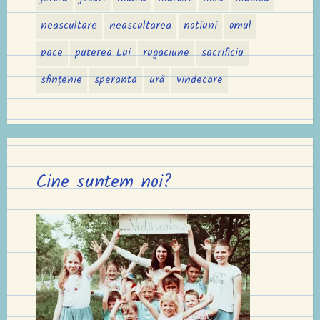
neascultare
neascultarea
notiuni
omul
pace
puterea Lui
rugaciune
sacrificiu
sfințenie
speranta
ură
vindecare
Cine suntem noi?