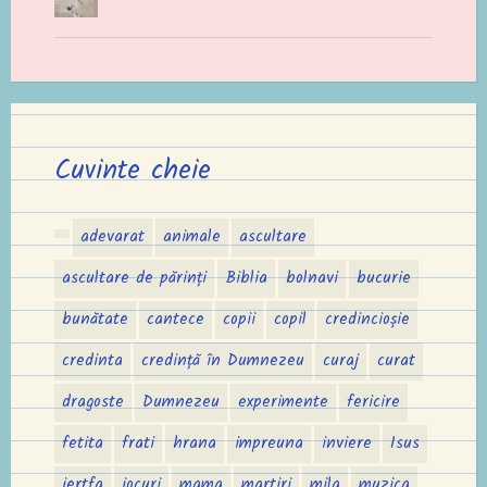
Cuvinte cheie
adevarat
animale
ascultare
ascultare de părinți
Biblia
bolnavi
bucurie
bunătate
cantece
copii
copil
credincioșie
credinta
credință în Dumnezeu
curaj
curat
dragoste
Dumnezeu
experimente
fericire
fetita
frati
hrana
impreuna
inviere
Isus
jertfa
jocuri
mama
martiri
mila
muzica