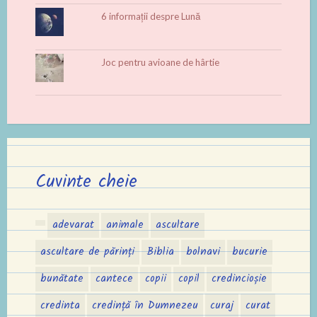
6 informații despre Lună
Joc pentru avioane de hârtie
Cuvinte cheie
adevarat
animale
ascultare
ascultare de părinți
Biblia
bolnavi
bucurie
bunătate
cantece
copii
copil
credincioșie
credinta
credință în Dumnezeu
curaj
curat