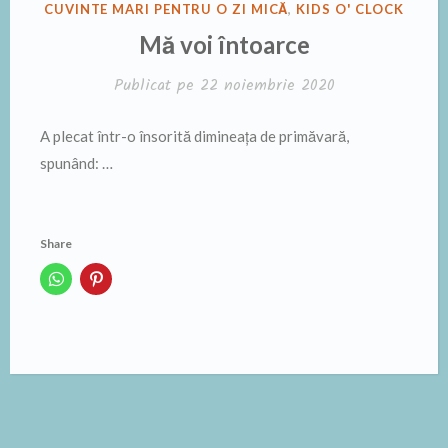
PUBLICAT
CUVINTE MARI PENTRU O ZI MICĂ
,
KIDS O' CLOCK
ÎN
Mă voi întoarce
Publicat pe
22 noiembrie 2020
A plecat într-o însorită dimineața de primăvară,
spunând: …
Share