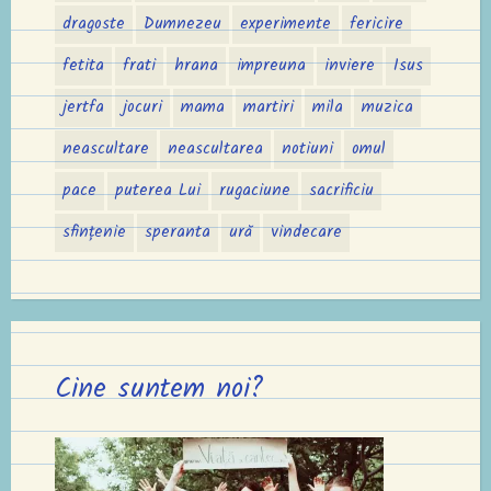
dragoste
Dumnezeu
experimente
fericire
fetita
frati
hrana
impreuna
inviere
Isus
jertfa
jocuri
mama
martiri
mila
muzica
neascultare
neascultarea
notiuni
omul
pace
puterea Lui
rugaciune
sacrificiu
sfințenie
speranta
ură
vindecare
Cine suntem noi?