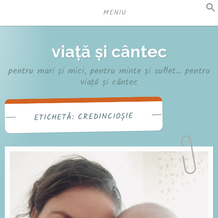
Sari
MENIU
la
conținut
viață și cântec
pentru mari și mici, pentru minte și suflet… pentru
viață și cântec
CREDINCIOȘIE
ETICHETĂ: