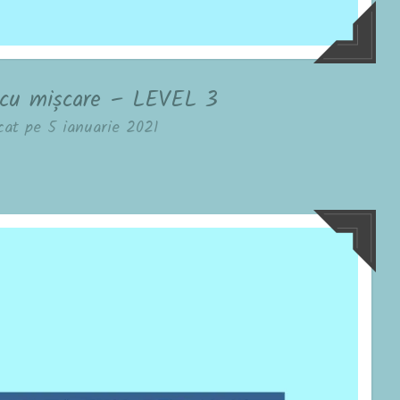
 cu mișcare – LEVEL 3
cat pe
5 ianuarie 2021