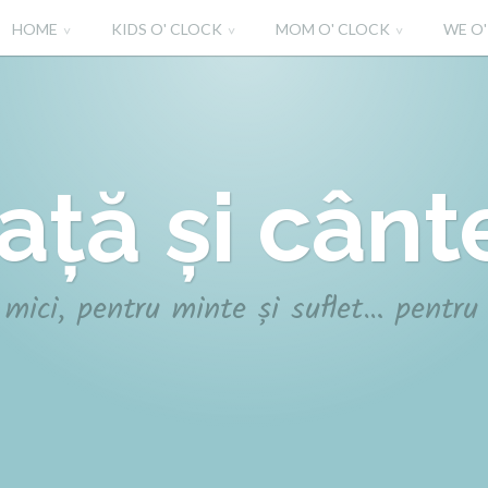
HOME
KIDS O' CLOCK
MOM O' CLOCK
WE O
iață și cânt
 mici, pentru minte și suflet… pentru 