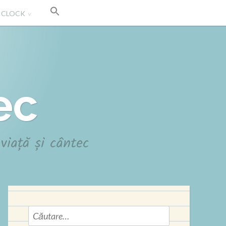
' CLOCK
ec
viață și cântec
Caută