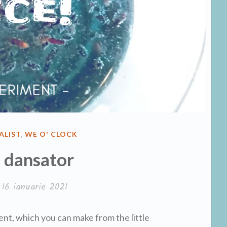
ALIST
,
WE O' CLOCK
 dansator
e
16 ianuarie 2021
nt, which you can make from the little