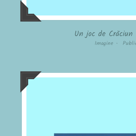
Un joc de Crăciun
Imagine
•
Publi