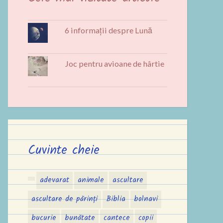
6 informații despre Lună
Joc pentru avioane de hârtie
Cuvinte cheie
adevarat
animale
ascultare
ascultare de părinți
Biblia
bolnavi
bucurie
bunătate
cantece
copii