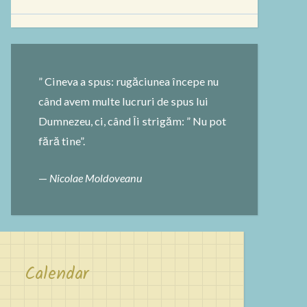
după:
” Cineva a spus: rugăciunea începe nu
când avem multe lucruri de spus lui
Dumnezeu, ci, când Îi strigăm: ” Nu pot
fără tine”.
—
Nicolae Moldoveanu
Calendar