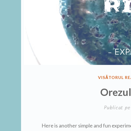
PUBLICAT
VISĂTORUL RE
ÎN
Orezul
Publicat p
Here is another simple and fun experime