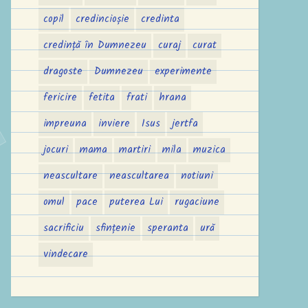
copil
credincioșie
credinta
credință în Dumnezeu
curaj
curat
dragoste
Dumnezeu
experimente
fericire
fetita
frati
hrana
impreuna
inviere
Isus
jertfa
jocuri
mama
martiri
mila
muzica
neascultare
neascultarea
notiuni
omul
pace
puterea Lui
rugaciune
sacrificiu
sfințenie
speranta
ură
vindecare