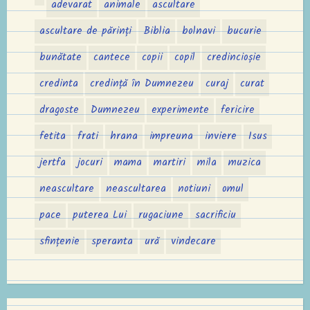
adevarat
animale
ascultare
ascultare de părinți
Biblia
bolnavi
bucurie
bunătate
cantece
copii
copil
credincioșie
credinta
credință în Dumnezeu
curaj
curat
dragoste
Dumnezeu
experimente
fericire
fetita
frati
hrana
impreuna
inviere
Isus
jertfa
jocuri
mama
martiri
mila
muzica
neascultare
neascultarea
notiuni
omul
pace
puterea Lui
rugaciune
sacrificiu
sfințenie
speranta
ură
vindecare