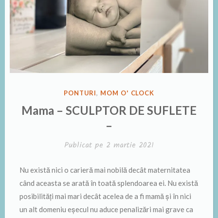
PUBLICAT
PONTURI
,
MOM O' CLOCK
ÎN
Mama – SCULPTOR DE SUFLETE
–
Publicat pe
2 martie 2021
Nu există nici o carieră mai nobilă decât maternitatea
când aceasta se arată în toată splendoarea ei. Nu există
posibilități mai mari decât acelea de a fi mamă și în nici
un alt domeniu eșecul nu aduce penalizări mai grave ca