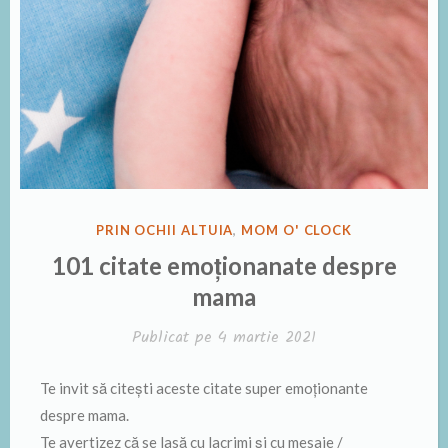
PUBLICAT
PRIN OCHII ALTUIA
,
MOM O' CLOCK
ÎN
101 citate emoționanate despre
mama
Publicat pe
4 martie 2021
Te invit să citești aceste citate super emoționante
despre mama.
Te avertizez că se lasă cu lacrimi și cu mesaje /