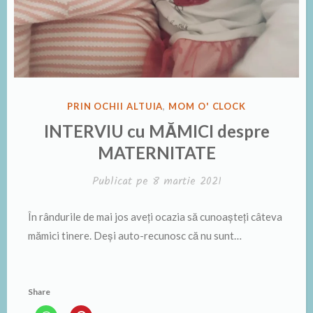
PUBLICAT
PRIN OCHII ALTUIA
,
MOM O' CLOCK
ÎN
INTERVIU cu MĂMICI despre
MATERNITATE
Publicat pe
8 martie 2021
În rândurile de mai jos aveți ocazia să cunoașteți câteva
mămici tinere. Deși auto-recunosc că nu sunt…
Share