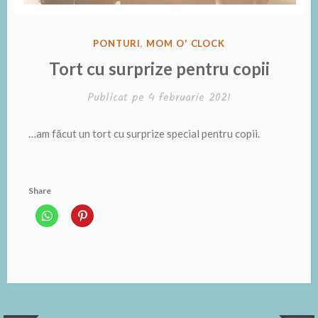
PUBLICAT
PONTURI
,
MOM O' CLOCK
ÎN
Tort cu surprize pentru copii
Publicat pe
4 februarie 2021
…am făcut un tort cu surprize special pentru copii.
Share