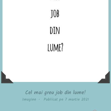
Cel mai greu job din lume!
Imagine
•
Publicat pe
7 martie 2021