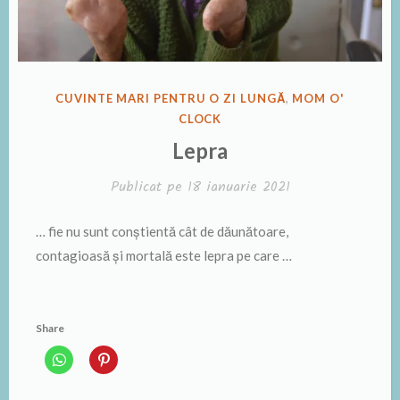
PUBLICAT
CUVINTE MARI PENTRU O ZI LUNGĂ
,
MOM O'
ÎN
CLOCK
Lepra
Publicat pe
18 ianuarie 2021
… fie nu sunt conștientă cât de dăunătoare,
contagioasă și mortală este lepra pe care …
Share