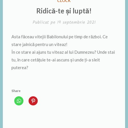
ÎN
CLOCK
Ridică-te și luptă!
Publicat pe
19 septembrie 2021
Asta făceau vitejii Babilonului pe timp de război. Ce
stare jalnică pentru un viteaz!
În ce stare ai ajuns tu viteaz al lui Dumnezeu? Unde stai
tu, în care cetățuie te-ai ascuns și unde ți-a sleit
puterea?
Share