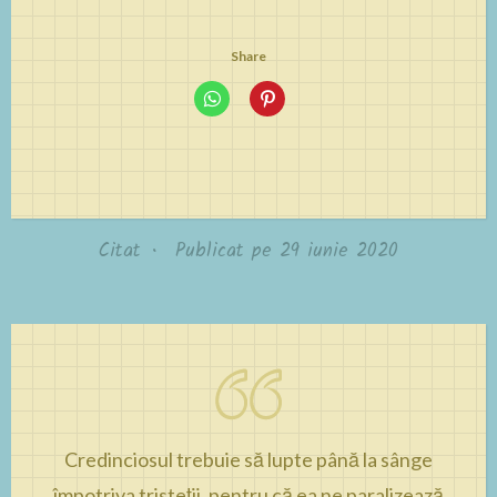
Share
Citat
•
Publicat pe
29 iunie 2020
Credinciosul trebuie să lupte până la sânge
împotriva tristeții, pentru că ea ne paralizează