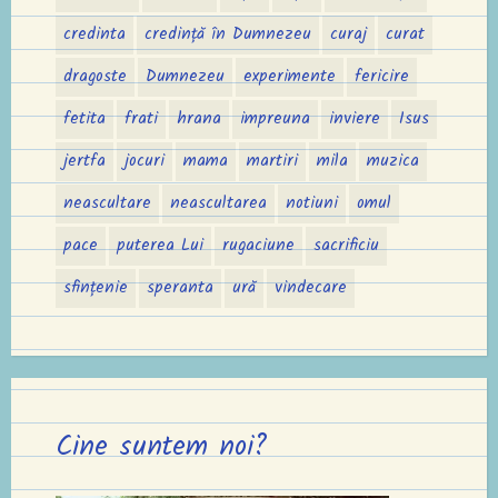
credinta
credință în Dumnezeu
curaj
curat
dragoste
Dumnezeu
experimente
fericire
fetita
frati
hrana
impreuna
inviere
Isus
jertfa
jocuri
mama
martiri
mila
muzica
neascultare
neascultarea
notiuni
omul
pace
puterea Lui
rugaciune
sacrificiu
sfințenie
speranta
ură
vindecare
Cine suntem noi?