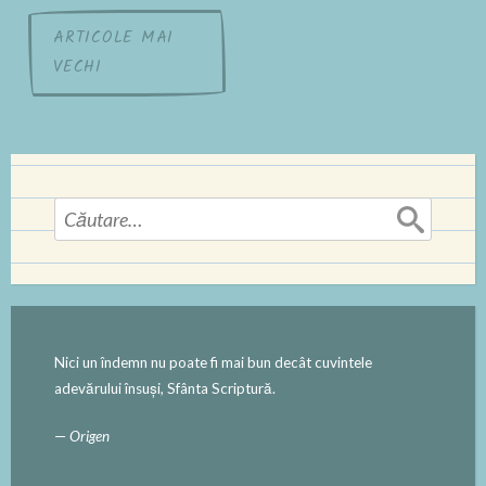
Navigare
ARTICOLE MAI
VECHI
în
articole
Caută
după:
Nici un îndemn nu poate fi mai bun decât cuvintele
adevărului însuși, Sfânta Scriptură.
—
Origen