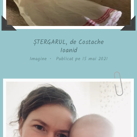
ȘTERGARUL, de Costache
Ioanid
Imagine
•
Publicat pe
15 mai 2021