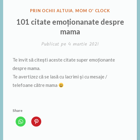
PUBLICAT
PRIN OCHII ALTUIA
,
MOM O' CLOCK
ÎN
101 citate emoționanate despre
mama
Publicat pe
4 martie 2021
Te invit să citești aceste citate super emoționante
despre mama.
Te avertizez că se lasă cu lacrimi și cu mesaje /
telefoane către mama
Share