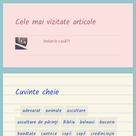
Cele mai vizitate articole
Izolat în casă?!
Cuvinte cheie
adevarat
animale
ascultare
ascultare de părinți
Biblia
bolnavi
bucurie
bunătate
cantece
copii
copil
credincioșie