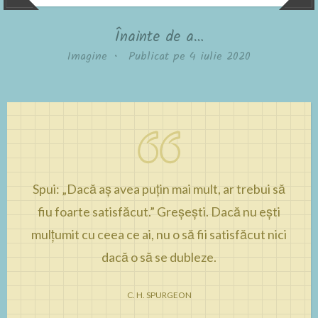
Înainte de a…
Imagine
•
Publicat pe
4 iulie 2020
Spui: „Dacă aş avea puţin mai mult, ar trebui să
fiu foarte satisfăcut.” Greşeşti. Dacă nu eşti
mulţumit cu ceea ce ai, nu o să fii satisfăcut nici
dacă o să se dubleze.
C. H. SPURGEON