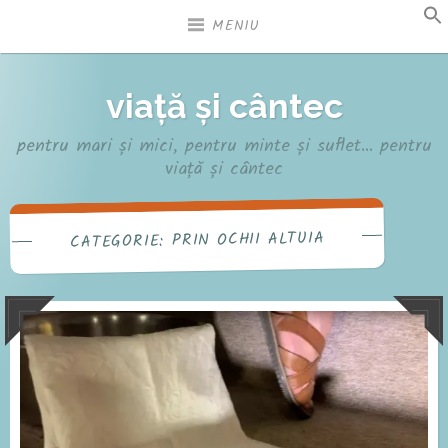
Sari
MENIU
la
conținut
viață și cântec
pentru mari și mici, pentru minte și suflet… pentru
viață și cântec
PRIN OCHII ALTUIA
CATEGORIE: