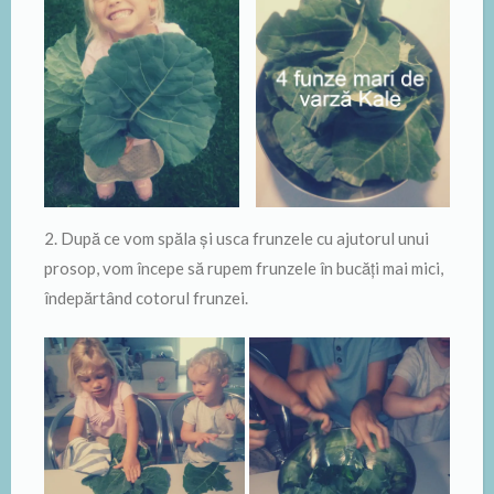
2. După ce vom spăla și usca frunzele cu ajutorul unui
prosop, vom începe să rupem frunzele în bucăți mai mici,
îndepărtând cotorul frunzei.