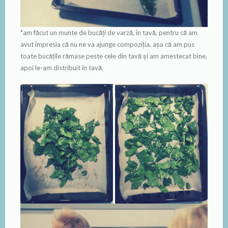
*am făcut un munte de bucăți de varză, în tavă, pentru că am
avut impresia că nu ne va ajunge compoziția, așa că am pus
toate bucățile rămase peste cele din tavă și am amestecat bine,
apoi le-am distribuit în tavă.