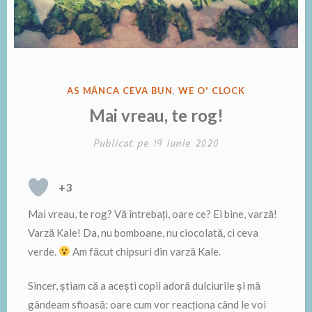
PUBLICAT
AS MÂNCA CEVA BUN
,
WE O' CLOCK
ÎN
Mai vreau, te rog!
Publicat pe
19 iunie 2020
+3
Mai vreau, te rog? Vă întrebați, oare ce? Ei bine, varză!
Varză Kale! Da, nu bomboane, nu ciocolată, ci ceva
verde.
Am făcut chipsuri din varză Kale.
Sincer, știam că a acești copii adoră dulciurile și mă
gândeam sfioasă: oare cum vor reacționa când le voi