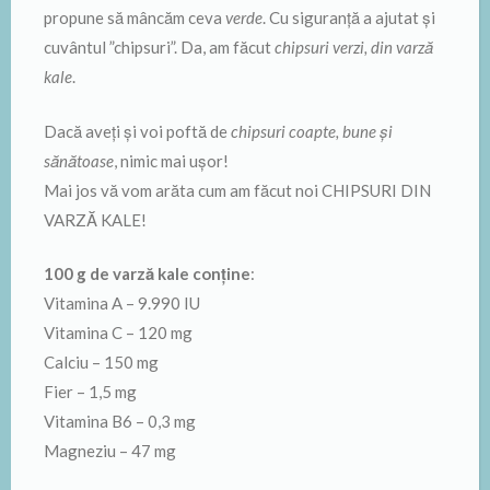
propune să mâncăm ceva
verde
. Cu siguranță a ajutat și
cuvântul ”chipsuri”. Da, am făcut
chipsuri verzi, din varză
kale
.
Dacă aveți și voi poftă de
chipsuri coapte, bune și
sănătoase
, nimic mai ușor!
Mai jos vă vom arăta cum am făcut noi CHIPSURI DIN
VARZĂ KALE!
100 g de varză kale conține
:
Vitamina A – 9.990 IU
Vitamina C – 120 mg
Calciu – 150 mg
Fier – 1,5 mg
Vitamina B6 – 0,3 mg
Magneziu – 47 mg