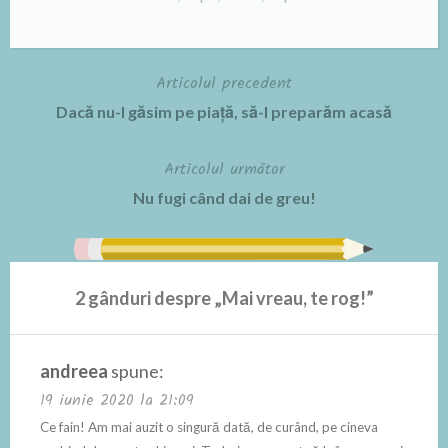
Articolul precedent
Navigare
Dacă nu-l găsim pe piață, să-l preparăm acasă
în
Articolul următor
articole
Nu fugi când dai de greu!
2 gânduri despre „
Mai vreau, te rog!
”
andreea
spune:
19 iunie 2020 la 21:09
Ce fain! Am mai auzit o singură dată, de curând, pe cineva