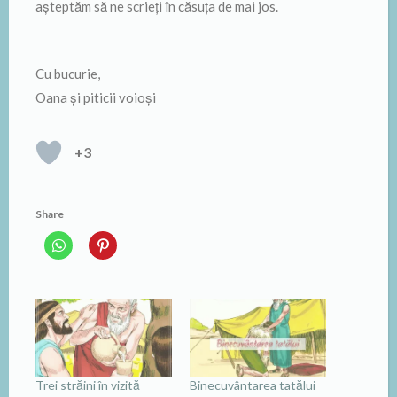
așteptăm să ne scrieți în căsuța de mai jos.
Cu bucurie,
Oana și piticii voioși
+3
Share
Trei străini în vizită
Binecuvântarea tatălui