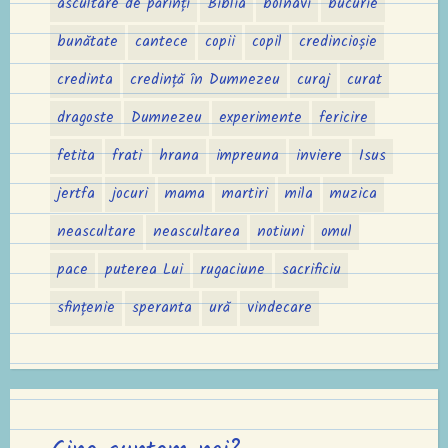
ascultare de părinți
Biblia
bolnavi
bucurie
bunătate
cantece
copii
copil
credincioșie
credinta
credință în Dumnezeu
curaj
curat
dragoste
Dumnezeu
experimente
fericire
fetita
frati
hrana
impreuna
inviere
Isus
jertfa
jocuri
mama
martiri
mila
muzica
neascultare
neascultarea
notiuni
omul
pace
puterea Lui
rugaciune
sacrificiu
sfințenie
speranta
ură
vindecare