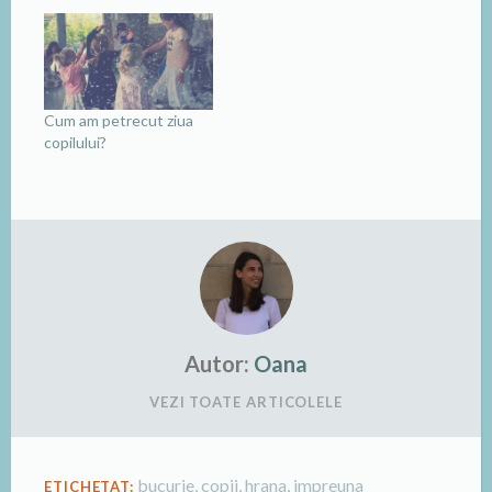
Cum am petrecut ziua
copilului?
Autor:
Oana
VEZI TOATE ARTICOLELE
bucurie
,
copii
,
hrana
,
impreuna
ETICHETAT: