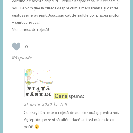
vorbind de aceste chipsuri. Trebuie neaparat să le încercam și
noi! Te vom ține la curent despre cum a mers treaba și cat de
gustoase ne-au ieșit. Aaa…sau cât de mult le vor plăcea picilor
– sunt curioasă!
Mulțumesc de rețetă!
0
Răspunde
Oana
spune:
21 iunie 2020 la 7:19
Cu drag! Da, este o rețetă destul de nouă și pentru noi.
Așteptăm poze și să aflăm dacă au fost mâncate cu
poftă