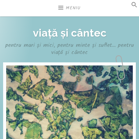
Sari
MENIU
la
conținut
viață și cântec
pentru mari și mici, pentru minte și suflet… pentru
viață și cântec