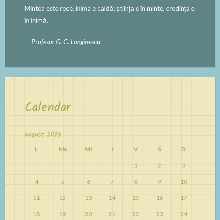
Mintea este rece, inima e caldă; ştiinţa e în minte, credinţa e
în inimă.
—
Profesor G. G. Longinescu
Calendar
august 2026
L
Ma
Mi
J
V
S
D
1
2
3
4
5
6
7
8
9
10
11
12
13
14
15
16
17
18
19
20
21
22
23
24