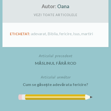
Autor:
Oana
VEZI TOATE ARTICOLELE
adevarat
,
Biblia
,
fericire
,
Isus
,
martiri
ETICHETAT:
Articolul precedent
Navigare
MĂSLINUL FĂRĂ ROD
în
Articolul următor
articole
Cum se găsește adevărata fericire?