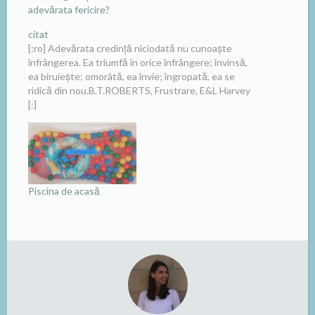
adevărata fericire?
citat
[:ro] Adevărata credință niciodată nu cunoaște
înfrângerea. Ea triumfă în orice înfrângere; învinsă,
ea biruiește; omorâtă, ea învie; îngropată, ea se
ridică din nou.B.T.ROBERTS, Frustrare, E&L Harvey
[:]
Piscina de acasă