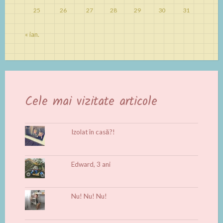
25
26
27
28
29
30
31
« ian.
Cele mai vizitate articole
Izolat în casă?!
Edward, 3 ani
Nu! Nu! Nu!