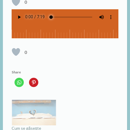
0
0
Share
Cum se găsește