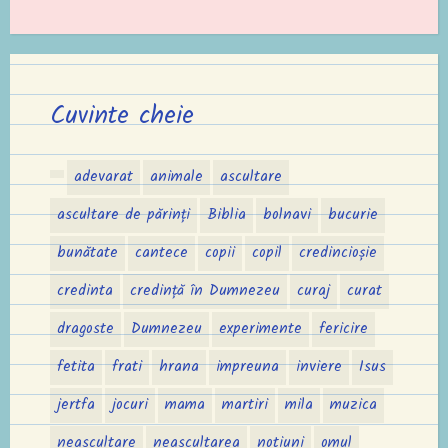
Cuvinte cheie
adevarat
animale
ascultare
ascultare de părinți
Biblia
bolnavi
bucurie
bunătate
cantece
copii
copil
credincioșie
credinta
credință în Dumnezeu
curaj
curat
dragoste
Dumnezeu
experimente
fericire
fetita
frati
hrana
impreuna
inviere
Isus
jertfa
jocuri
mama
martiri
mila
muzica
neascultare
neascultarea
notiuni
omul