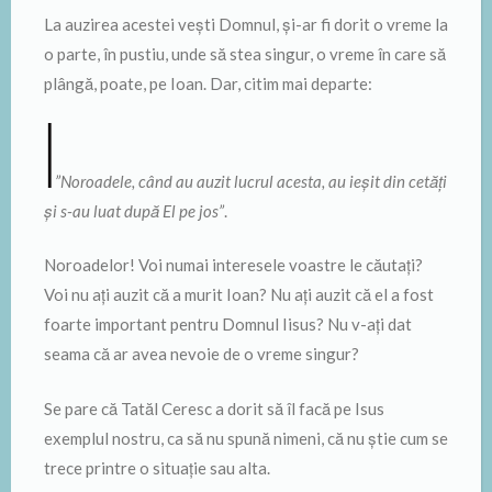
La auzirea acestei vești Domnul, și-ar fi dorit o vreme la
o parte, în pustiu, unde să stea singur, o vreme în care să
plângă, poate, pe Ioan. Dar, citim mai departe:
”Noroadele, când au auzit lucrul acesta, au ieșit din cetăți
și s-au luat după El pe jos”
.
Noroadelor! Voi numai interesele voastre le căutați?
Voi nu ați auzit că a murit Ioan? Nu ați auzit că el a fost
foarte important pentru Domnul Iisus? Nu v-ați dat
seama că ar avea nevoie de o vreme singur?
Se pare că Tatăl Ceresc a dorit să îl facă pe Isus
exemplul nostru, ca să nu spună nimeni, că nu știe cum se
trece printre o situație sau alta.