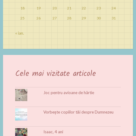
18
19
20
21
22
23
24
25
26
27
28
29
30
31
« ian.
Cele mai vizitate articole
Joc pentru avioane de hârtie
Vorbește copiilor tăi despre Dumnezeu
Isaac, 4 ani