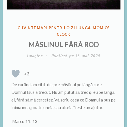
PUBLICAT
CUVINTE MARI PENTRU O ZI LUNGĂ
,
MOM O'
ÎN
CLOCK
MĂSLINUL FĂRĂ ROD
Imagine
•
Publicat pe
13 mai 2020
+3
De curând am citit, despre măslinul pe lângă care
Domnul Isus a trecut. Nu am putut să trec și eu pe lângă
el, fără să mă cercetez. Vă scriu ceea ce Domnul a pus pe
inima mea, poate uneia sau alteia îi este un ajutor.
Marcu 11: 13