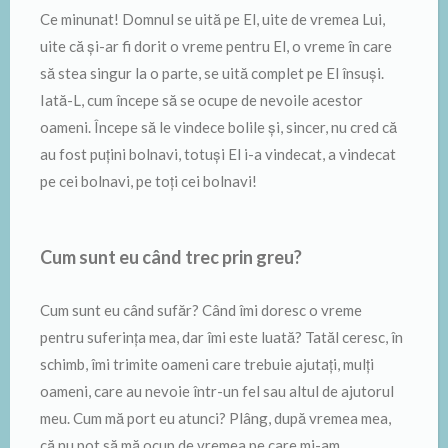
Ce minunat! Domnul se uită pe El, uite de vremea Lui,
uite că și-ar fi dorit o vreme pentru El, o vreme în care
să stea singur la o parte, se uită complet pe El însuși.
Iată-L, cum începe să se ocupe de nevoile acestor
oameni. Începe să le vindece bolile și, sincer, nu cred că
au fost puțini bolnavi, totuși El i-a vindecat, a vindecat
pe cei bolnavi, pe toți cei bolnavi!
Cum sunt eu când trec prin greu?
Cum sunt eu când sufăr? Când îmi doresc o vreme
pentru suferința mea, dar îmi este luată? Tatăl ceresc, în
schimb, îmi trimite oameni care trebuie ajutați, mulți
oameni, care au nevoie într-un fel sau altul de ajutorul
meu. Cum mă port eu atunci? Plâng, după vremea mea,
că nu pot să mă ocup de vremea pe care mi-am