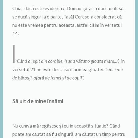
Chiar dacă este evident că Domnul și-ar fi dorit mult să
se ducă singur la o parte, Tatăl Ceresc a considerat că
nu este vremea pentru aceasta, astfel citim în versetul
14:
”Când a ieșit din corabie, Isus a văzut o gloată mare…”,
în
versetul 21 ne este descrisă mărimea gloatei:
”cinci mii
de bărbați, afară de femei și de copii”.
Să uit de mine însămi
Nu cumva mă regăsesc și eu în această situație? Când
poate am căutat să fiu singură, am căutat un timp pentru