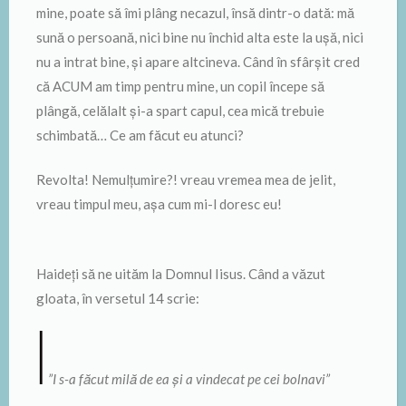
mine, poate să îmi plâng necazul, însă dintr-o dată: mă
sună o persoană, nici bine nu închid alta este la ușă, nici
nu a intrat bine, și apare altcineva. Când în sfârșit cred
că ACUM am timp pentru mine, un copil începe să
plângă, celălalt și-a spart capul, cea mică trebuie
schimbată… Ce am făcut eu atunci?
Revolta! Nemulțumire?! vreau vremea mea de jelit,
vreau timpul meu, așa cum mi-l doresc eu!
Haideți să ne uităm la Domnul Iisus. Când a văzut
gloata, în versetul 14 scrie:
”I s-a făcut milă de ea şi a vindecat pe cei bolnavi”