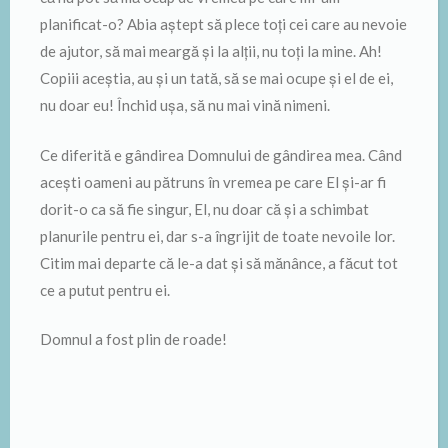
planificat-o? Abia aștept să plece toți cei care au nevoie
de ajutor, să mai meargă și la alții, nu toți la mine. Ah!
Copiii aceștia, au și un tată, să se mai ocupe și el de ei,
nu doar eu! Închid ușa, să nu mai vină nimeni.
Ce diferită e gândirea Domnului de gândirea mea. Când
acești oameni au pătruns în vremea pe care El și-ar fi
dorit-o ca să fie singur, El, nu doar că și a schimbat
planurile pentru ei, dar s-a îngrijit de toate nevoile lor.
Citim mai departe că le-a dat și să mănânce, a făcut tot
ce a putut pentru ei.
Domnul a fost plin de roade!