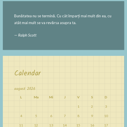
Bunătatea nu se termină. Cu cât împarți mai mult din ea, cu
atât mai mult se va revărsa asupra ta.
—
Ralph Scott
Calendar
august 2026
L
Ma
Mi
J
V
S
D
1
2
3
4
5
6
7
8
9
10
11
12
13
14
15
16
17