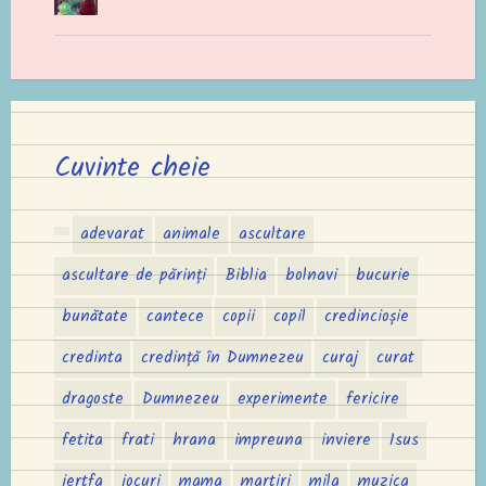
Cuvinte cheie
adevarat
animale
ascultare
ascultare de părinți
Biblia
bolnavi
bucurie
bunătate
cantece
copii
copil
credincioșie
credinta
credință în Dumnezeu
curaj
curat
dragoste
Dumnezeu
experimente
fericire
fetita
frati
hrana
impreuna
inviere
Isus
jertfa
jocuri
mama
martiri
mila
muzica