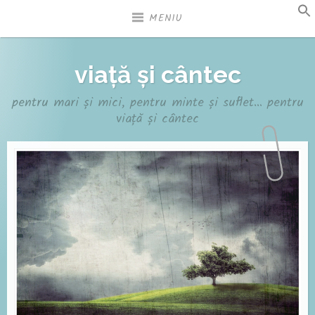
Sari
MENIU
la
conținut
viață și cântec
pentru mari și mici, pentru minte și suflet… pentru
viață și cântec