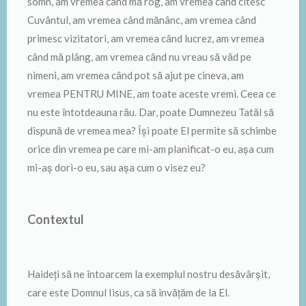
somn, am vremea când mă rog, am vremea când citesc
Cuvântul, am vremea când mănânc, am vremea când
primesc vizitatori, am vremea când lucrez, am vremea
când mă plâng, am vremea când nu vreau să văd pe
nimeni, am vremea când pot să ajut pe cineva, am
vremea PENTRU MINE, am toate aceste vremi. Ceea ce
nu este întotdeauna rău. Dar, poate Dumnezeu Tatăl să
dispună de vremea mea? Își poate El permite să schimbe
orice din vremea pe care mi-am planificat-o eu, așa cum
mi-aș dori-o eu, sau așa cum o visez eu?
Contextul
Haideți să ne întoarcem la exemplul nostru desăvârșit,
care este Domnul Iisus, ca să învățăm de la El.