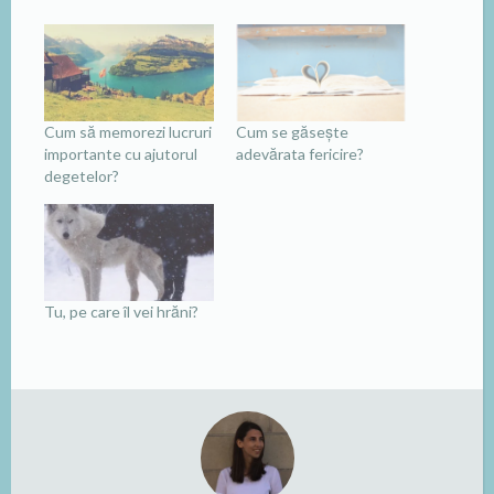
Cum să memorezi lucruri
Cum se găsește
importante cu ajutorul
adevărata fericire?
degetelor?
Tu, pe care îl vei hrăni?