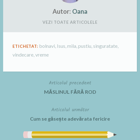
Autor:
Oana
VEZI TOATE ARTICOLELE
bolnavi
,
Isus
,
mila
,
pustiu
,
singuratate
,
ETICHETAT:
vindecare
,
vreme
Articolul precedent
Navigare
MĂSLINUL FĂRĂ ROD
în
Articolul următor
articole
Cum se găsește adevărata fericire