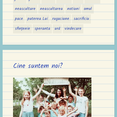
neascultare
neascultarea
notiuni
omul
pace
puterea Lui
rugaciune
sacrificiu
sfințenie
speranta
ură
vindecare
Cine suntem noi?