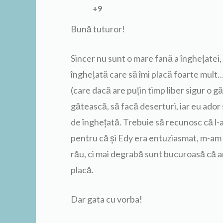
+9
Bună tuturor!
Sincer nu sunt o mare fană a înghețatei, 
înghețată care să îmi placă foarte mult…
(care dacă are puțin timp liber sigur o g
gătească, să facă deserturi, iar eu ador
de înghețată. Trebuie să recunosc că l-a
pentru că și Edy era entuziasmat, m-am gâ
rău, ci mai degrabă sunt bucuroasă că am 
placă.
Dar gata cu vorba!