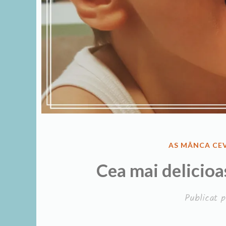
PUBLICAT
AS MÂNCA CE
ÎN
Cea mai delicioa
Publicat 