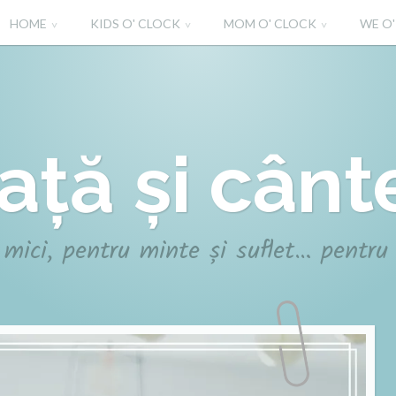
HOME
KIDS O' CLOCK
MOM O' CLOCK
WE O
iață și cânt
 mici, pentru minte și suflet… pentru 