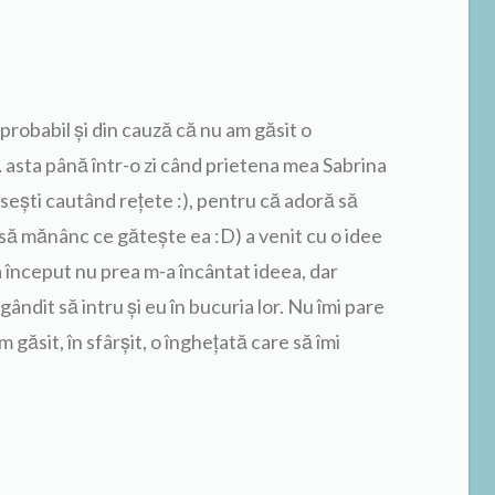
probabil și din cauză că nu am găsit o
 asta până într-o zi când prietena mea Sabrina
ăsești cautând rețete :), pentru că adoră să
 să mănânc ce gătește ea :D) a venit cu o idee
 început nu prea m-a încântat ideea, dar
ndit să intru și eu în bucuria lor. Nu îmi pare
găsit, în sfârșit, o înghețată care să îmi