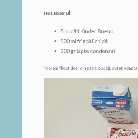
necesarul
5 bucăți Kinder Bueno
500 ml frișcă lichidă
200 gr lapte condensat
*noi am făcut doar din patru bucăți, puteți adapta 