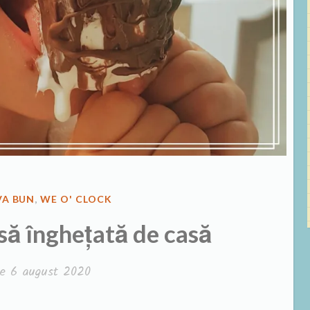
VA BUN
,
WE O' CLOCK
să înghețată de casă
pe
6 august 2020