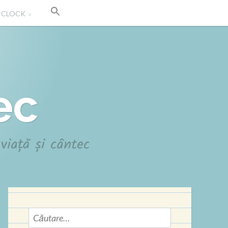
' CLOCK
ec
viață și cântec
Caută