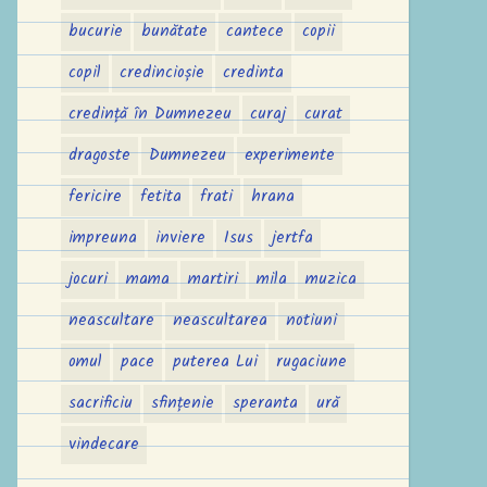
bucurie
bunătate
cantece
copii
copil
credincioșie
credinta
credință în Dumnezeu
curaj
curat
dragoste
Dumnezeu
experimente
fericire
fetita
frati
hrana
impreuna
inviere
Isus
jertfa
jocuri
mama
martiri
mila
muzica
neascultare
neascultarea
notiuni
omul
pace
puterea Lui
rugaciune
sacrificiu
sfințenie
speranta
ură
vindecare