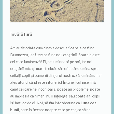
Învățătură
Am auzit odată cum cineva descria
Soarele
ca fiind
Dumnezeu, iar
Luna
ca fiind noi, creștinii. Soarele este
cel care luminează! El, ne luminează pe noi, iar noi,
creștinii mici și mari, trebuie să reflectăm lumina spre
ceilalți copii și oamenii din jurul nostru. Să luminăm, mai
ales atunci când este întuneric! Întunericul însemnă
când cei care ne înconjoară: poate au probleme, poate
au impresia că nimeni nu îi înțelege, sau poate alți copii
își bat joc de ei. Noi, să fim întotdeauna ca
Luna cea
bună
, care în fiecare noapte este pe cer, ca să ne