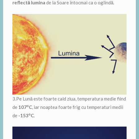
reflectă lumina
de la Soare întocmai ca o oglindă.
3.Pe Lună este foarte cald ziua, temperatura medie fiind
o
de
107
C
, iar noaptea foarte frig cu temperaturi medii
o
de
-153
C
.