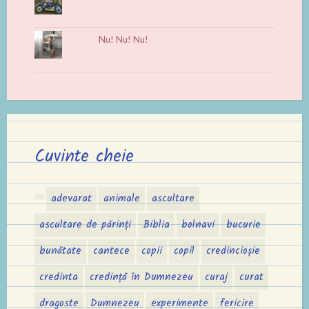
Nu! Nu! Nu!
Cuvinte cheie
adevarat
animale
ascultare
ascultare de părinți
Biblia
bolnavi
bucurie
bunătate
cantece
copii
copil
credincioșie
credinta
credință în Dumnezeu
curaj
curat
dragoste
Dumnezeu
experimente
fericire