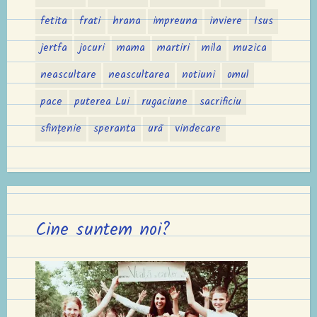
fetita
frati
hrana
impreuna
inviere
Isus
jertfa
jocuri
mama
martiri
mila
muzica
neascultare
neascultarea
notiuni
omul
pace
puterea Lui
rugaciune
sacrificiu
sfințenie
speranta
ură
vindecare
Cine suntem noi?