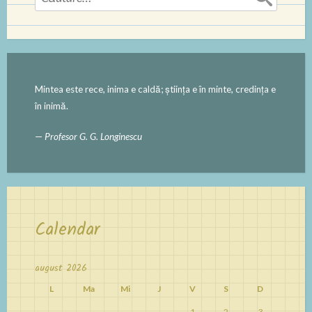
după:
Mintea este rece, inima e caldă; ştiinţa e în minte, credinţa e
în inimă.
—
Profesor G. G. Longinescu
Calendar
august 2026
L
Ma
Mi
J
V
S
D
1
2
3