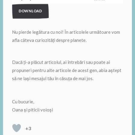
DOWNLOAD
Nu pierde legătura cu noi! În articolele următoare vom
afla câteva curiozități despre planete.
Dacă ți-a plăcut articolul, ai întrebări sau poate ai
propuneri pentru alte articole de acest gen, abia aștept
să ne lași mesajul tău în căsuța de mai jos.
Cu bucurie,
Oana și piticii voioși
+3