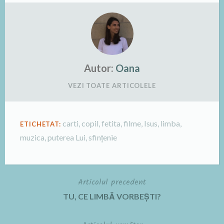
Autor:
Oana
VEZI TOATE ARTICOLELE
carti
,
copil
,
fetita
,
filme
,
Isus
,
limba
,
ETICHETAT:
muzica
,
puterea Lui
,
sfințenie
Articolul precedent
Navigare
TU, CE LIMBĂ VORBEȘTI?
în