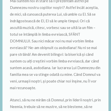
Mai suntem noi în stare să Îl prezentăm astfel pe
Dumnezeu nostru copiilor noștri? Astfel încât aceștia,
de mici, să cunoască puterea Lui, să umble cu El. Să se
îndrăgostească de El, El să le umple timpul. Ori că
ascultă muzică, citesc, vorbesc sau se uită la un film –
totul se întâmplă în limba evreiască, SFÂNT
DOMNULUI. Sau nici măcar noi nu mai vorbim limba
evreiască? Ne-am obișnuit cu asdodiana! Nu ni se mai
pare străină! Am devenit bilingvi: la biserică și când
suntem cu alți creștini vorbim limba evreiască, dar când
suntem acasă, asdodiana. Iar lucrarea Lui Dumnezeu din
familia mea se va stinge odată cu mine. Când Domnul va
veni, urmașii noștri, și poate chiar noi înșine, nu Îl vor
mai recunoaște.
Atunci, să nu ne mirăm că Domnul, prin liderii noștri, prin
Neemia, trebuie să ne mustre, să ne blesteme, să ne