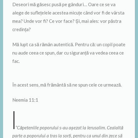
Deseori mă găsesc pusă pe gânduri… Oare ce se va
alege de suflețelele acestea micuțe când vor fi de vârsta
mea? Unde vor fi? Ce vor face? Și, mai ales: vor păstra
credința?
Mă lupt ca să rămân autentică. Pentru că: un copil poate
nu aude ceea ce spun, dar cu siguranță va vedea ceea ce
fac.
În acest sens, mă frământă să ne spun cele ce urmează.
Neemia 11:1
”Căpeteniile poporului s-au așezat la Ierusalim. Cealaltă
parte a poporului a tras la sorți, pentru ca unul din zece să