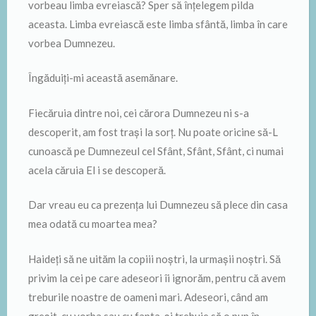
vorbeau limba evreiască? Sper să înțelegem pilda
aceasta. Limba evreiască este limba sfântă, limba în care
vorbea Dumnezeu.
Îngăduiți-mi această asemănare.
Fiecăruia dintre noi, cei cărora Dumnezeu ni s-a
descoperit, am fost trași la sorț. Nu poate oricine să-L
cunoască pe Dumnezeul cel Sfânt, Sfânt, Sfânt, ci numai
acela căruia El i se descoperă.
Dar vreau eu ca prezența lui Dumnezeu să plece din casa
mea odată cu moartea mea?
Haideți să ne uităm la copiii noștri, la urmașii noștri. Să
privim la cei pe care adeseori îi ignorăm, pentru că avem
treburile noastre de oameni mari. Adeseori, când am
greșit, cu vorba sau cu fapta, și trebuie să o pun în