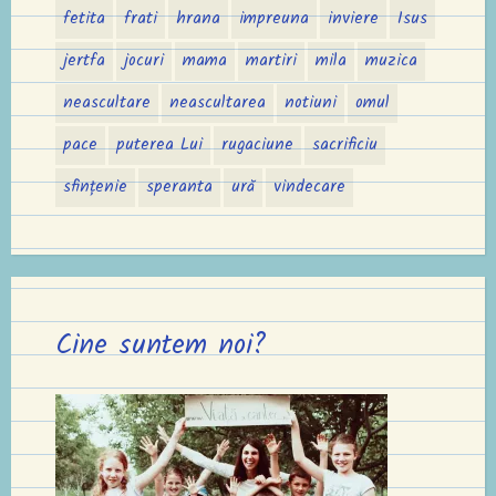
fetita
frati
hrana
impreuna
inviere
Isus
jertfa
jocuri
mama
martiri
mila
muzica
neascultare
neascultarea
notiuni
omul
pace
puterea Lui
rugaciune
sacrificiu
sfințenie
speranta
ură
vindecare
Cine suntem noi?