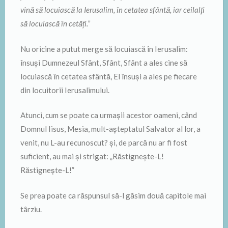
vină să locuiască la Ierusalim, în cetatea sfântă, iar ceilalți
să locuiască în cetăți.”
Nu oricine a putut merge să locuiască în Ierusalim:
însuși Dumnezeul Sfânt, Sfânt, Sfânt a ales cine să
locuiască în cetatea sfântă, El însuși a ales pe fiecare
din locuitorii Ierusalimului.
Atunci, cum se poate ca urmașii acestor oameni, când
Domnul Iisus, Mesia, mult-așteptatul Salvator al lor, a
venit, nu L-au recunoscut? și, de parcă nu ar fi fost
suficient, au mai și strigat: „Răstignește-L!
Răstignește-L!”
Se prea poate ca răspunsul să-l găsim două capitole mai
târziu.