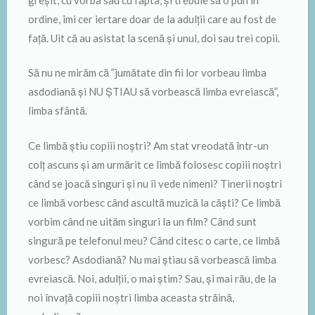
ordine, îmi cer iertare doar de la adulții care au fost de
față. Uit că au asistat la scenă și unul, doi sau trei copii.
Să nu ne mirăm că ”jumătate din fii lor vorbeau limba
asdodiană și NU ȘTIAU să vorbească limba evreiască”,
limba sfântă.
Ce limbă știu copiii noștri? Am stat vreodată într-un
colț ascuns și am urmărit ce limbă folosesc copiii noștri
când se joacă singuri și nu îi vede nimeni? Tinerii noștri
ce limbă vorbesc când ascultă muzică la căști? Ce limbă
vorbim când ne uităm singuri la un film? Când sunt
singură pe telefonul meu? Când citesc o carte, ce limbă
vorbesc? Asdodiană? Nu mai știau să vorbească limba
evreiască. Noi, adulții, o mai știm? Sau, și mai rău, de la
noi învață copiii noștri limba aceasta străină,