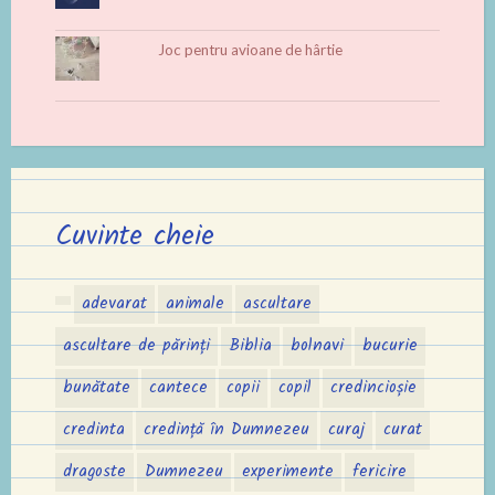
Joc pentru avioane de hârtie
Cuvinte cheie
adevarat
animale
ascultare
ascultare de părinți
Biblia
bolnavi
bucurie
bunătate
cantece
copii
copil
credincioșie
credinta
credință în Dumnezeu
curaj
curat
dragoste
Dumnezeu
experimente
fericire