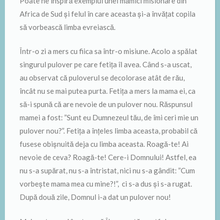
Poate ne inspiră exemplul unei mămici misionare din
Africa de Sud și felul în care aceasta și-a învățat copila
să vorbească limba evreiască.
Într-o zi a mers cu fiica sa într-o misiune. Acolo a spălat
singurul pulover pe care fetița îl avea. Când s-a uscat,
au observat că puloverul se decolorase atât de rău,
încât nu se mai putea purta. Fetița a mers la mama ei, ca
să-i spună că are nevoie de un pulover nou. Răspunsul
mamei a fost: ”Sunt eu Dumnezeul tău, de îmi ceri mie un
pulover nou?”. Fetița a înțeles limba aceasta, probabil că
fusese obișnuită deja cu limba aceasta. Roagă-te! Ai
nevoie de ceva? Roagă-te! Cere-i Domnului! Astfel, ea
nu s-a supărat, nu s-a întristat, nici nu s-a gândit: ”Cum
vorbește mama mea cu mine?!”, ci s-a dus și s-a rugat.
După două zile, Domnul i-a dat un pulover nou!