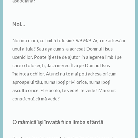
asdodiana?
Noi…
Noi între noi, ce limbă folosim?
Bă! Mă!
Așa ne adresăm
unul altuia? Sau așa cum s-a adresat Domnul Iisus
ucenicilor. Poate îți este de ajutor în alegerea limbii pe
care o folosești, dacă mereu Îl ai pe Domnul Isus
înaintea ochilor. Atunci nu te mai poți adresa oricum
aproapelui tău, nu mai poți privi orice, nu mai poți
asculta orice. El e acolo, te vede! Te vede? Mai sunt
conștientă că mă vede?
O mămică își învață fiica limba sfântă