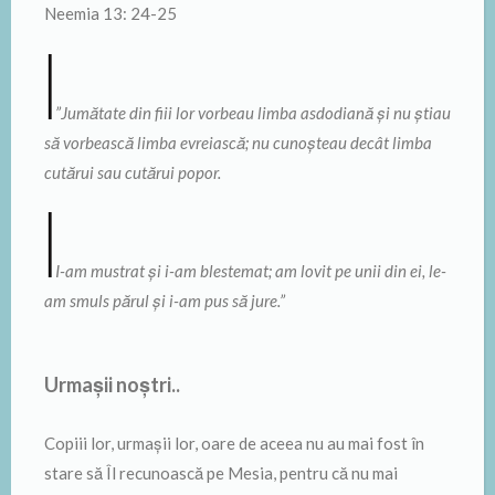
Neemia 13: 24-25
”Jumătate din fiii lor vorbeau limba asdodiană și nu știau
să vorbească limba evreiască; nu cunoșteau decât limba
cutărui sau cutărui popor.
I-am mustrat și i-am blestemat; am lovit pe unii din ei, le-
am smuls părul și i-am pus să jure.”
Urmașii noștri..
Copiii lor, urmașii lor, oare de aceea nu au mai fost în
stare să Îl recunoască pe Mesia, pentru că nu mai