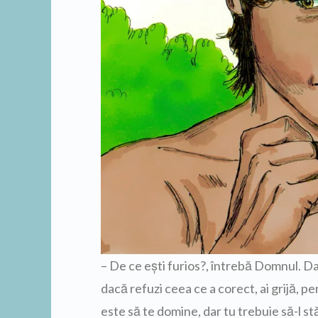
– De ce eşti furios?, întrebă Domnul. Da
dacă refuzi ceea ce a corect, ai grijă, p
este să te domine, dar tu trebuie să-l st