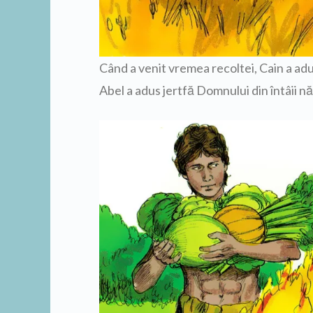
Când a venit vremea recoltei, Cain a ad
Abel a adus jertfă Domnului din întâii năs