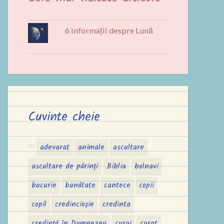
6 informații despre Lună
Cuvinte cheie
adevarat
animale
ascultare
ascultare de părinți
Biblia
bolnavi
bucurie
bunătate
cantece
copii
copil
credincioșie
credinta
credință în Dumnezeu
curaj
curat