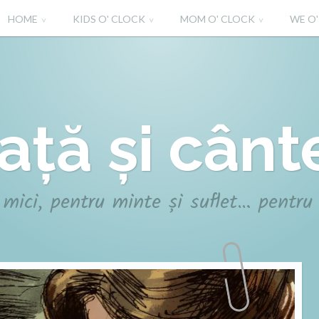
HOME
KIDS O' CLOCK
MOM O' CLOCK
WE O
iață și cânt
 mici, pentru minte și suflet… pentru 