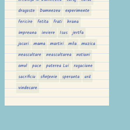
dragoste
Dumnezeu
experimente
fericire
fetita
frati
hrana
impreuna
inviere
Isus
jertfa
jocuri
mama
martiri
mila
muzica
neascultare
neascultarea
notiuni
omul
pace
puterea Lui
rugaciune
sacrificiu
sfințenie
speranta
ură
vindecare