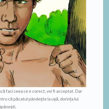
că faci ceea ce e corect, vei fi acceptat. Dar
entru că păcatul pândeşte la uşă, dorinţa lui
ăpâneşti.