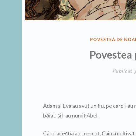
PUBLICAT
POVESTEA DE NOA
ÎN
Povestea 
Publicat
Adam şi Eva au avut un fiu, pe care l-au 
băiat, şi l-au numit Abel.
Când aceştia au crescut, Cain a cultivat