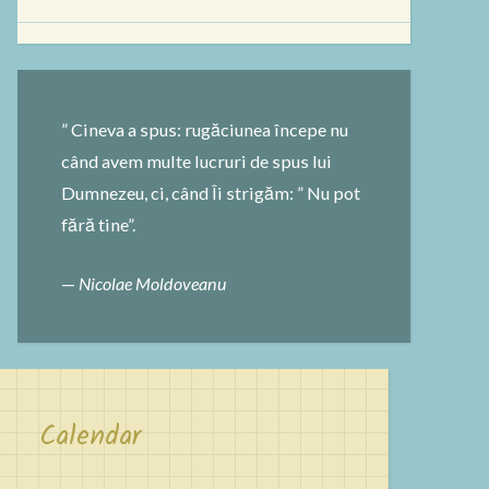
după:
” Cineva a spus: rugăciunea începe nu
când avem multe lucruri de spus lui
Dumnezeu, ci, când Îi strigăm: ” Nu pot
fără tine”.
—
Nicolae Moldoveanu
Calendar