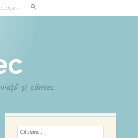
' CLOCK
ec
viață și cântec
Caută