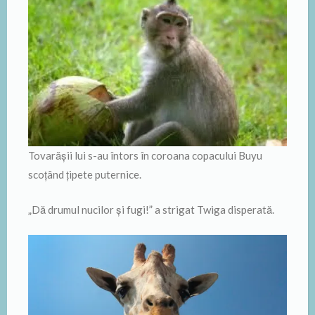
Tovarăşii lui s-au întors în coroana copacului Buyu
scoţând ţipete puternice.
„Dă drumul nucilor şi fugi!” a strigat Twiga disperată.