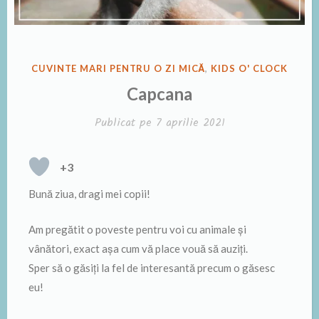
PUBLICAT
CUVINTE MARI PENTRU O ZI MICĂ
,
KIDS O' CLOCK
ÎN
Capcana
Publicat pe
7 aprilie 2021
+3
Bună ziua, dragi mei copii!
Am pregătit o poveste pentru voi cu animale și
vânători, exact așa cum vă place vouă să auziți.
Sper să o găsiți la fel de interesantă precum o găsesc
eu!