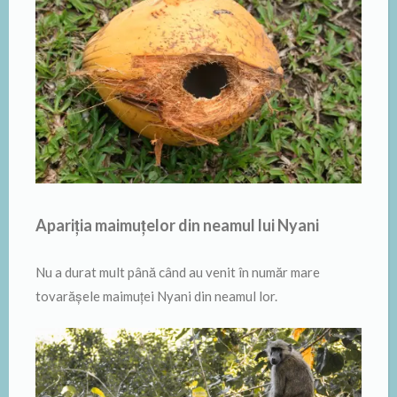
Apariția maimuțelor din neamul lui Nyani
Nu a durat mult până când au venit în număr mare
tovarăşele maimuţei Nyani din neamul lor.