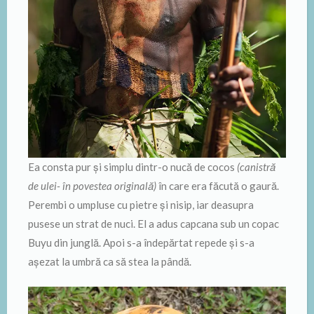
Ea consta pur şi simplu dintr-o nucă de cocos
(canistră
de ulei- în povestea originală)
în care era făcută o gaură.
Perembi o umpluse cu pietre şi nisip, iar deasupra
pusese un strat de nuci. El a adus capcana sub un copac
Buyu din junglă. Apoi s-a îndepărtat repede şi s-a
aşezat la umbră ca să stea la pândă.