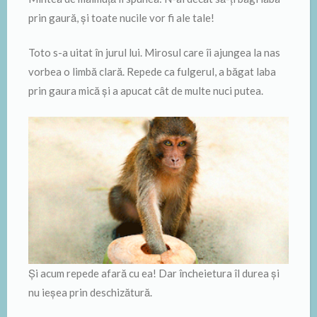
prin gaură, şi toate nucile vor fi ale tale!
Toto s-a uitat în jurul lui. Mirosul care îi ajungea la nas
vorbea o limbă clară. Repede ca fulgerul, a băgat laba
prin gaura mică și a apucat cât de multe nuci putea.
Şi acum repede afară cu ea! Dar încheietura îl durea şi
nu ieşea prin deschizătură.