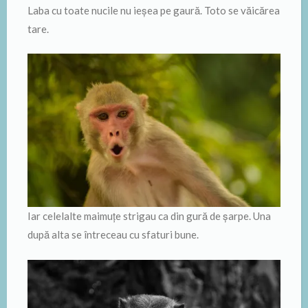
Laba cu toate nucile nu ieşea pe gaură. Toto se văicărea
tare.
Iar celelalte maimuţe strigau ca din gură de şarpe. Una
după alta se întreceau cu sfaturi bune.