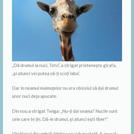
„Dă drumul la nuci, Toto”, a strigat prieteneşte girafa,
„şi atunci vei putea să-ţi scoţi laba”.
Dar în neamul maimuţelor nu era obiceiul să dai drumul
unor nuci deja apucate.
Din nou a strigat Twiga: „Nu-ţi dai seama? Nucile sunt
cele care te ţin. Dă-le drumul, şi atunci eşti liber!”
Vânătorul din umbră zâmbea pe sub mustaţă. A apucat