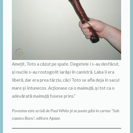
Ameţit, Toto a căzut pe spate. Degetele i s-au desfăcut,
şi nucile s-au rostogolit iarăşi în canistră. Laba îi era
liberă, dar era prea târziu, căci Toto se afla deja în sacul
mare şi întunecos. Acţionase ca o maimuţă, şi tot ca o
adevărată maimuţă fusese prins.”
Povestea este scrisă de Paul White și se poate găsi în cartea ”Sub
copacu Buyu”, editura Agape
.