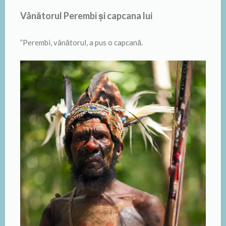
Vânătorul Perembi și capcana lui
”Perembi, vânătorul, a pus o capcană.