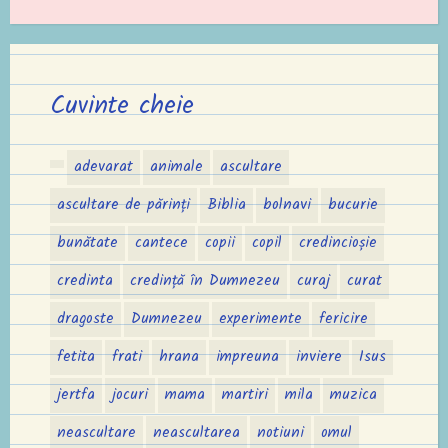
Cuvinte cheie
adevarat
animale
ascultare
ascultare de părinți
Biblia
bolnavi
bucurie
bunătate
cantece
copii
copil
credincioșie
credinta
credință în Dumnezeu
curaj
curat
dragoste
Dumnezeu
experimente
fericire
fetita
frati
hrana
impreuna
inviere
Isus
jertfa
jocuri
mama
martiri
mila
muzica
neascultare
neascultarea
notiuni
omul