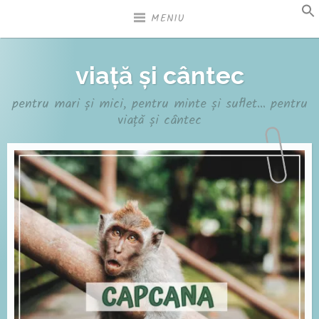
Sari
MENIU
la
conținut
viață și cântec
pentru mari și mici, pentru minte și suflet… pentru
viață și cântec