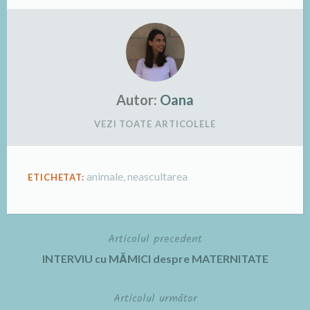
Autor:
Oana
VEZI TOATE ARTICOLELE
animale
,
neascultarea
ETICHETAT:
Articolul precedent
Navigare
INTERVIU cu MĂMICI despre MATERNITATE
în
Articolul următor
articole