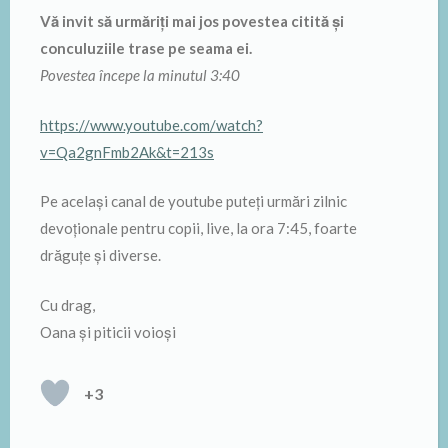
Vă invit să urmăriți mai jos povestea citită și
conculuziile trase pe seama ei.
Povestea începe la minutul 3:40
https://www.youtube.com/watch?
v=Qa2gnFmb2Ak&t=213s
Pe același canal de youtube puteți urmări zilnic
devoționale pentru copii, live, la ora 7:45, foarte
drăguțe și diverse.
Cu drag,
Oana și piticii voioși
+3