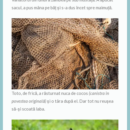
sacul, a pus mâna pe băţ şi s-a dus încet spre maimuţă.
Toto, de frică, a răsturnat nuca de cocos
(canistra în
povestea originală)
şi o târa după el. Dar tot nu reuşea
să-şi scoată laba.