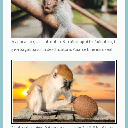
A apucat-o şi a scuturat-o. S-a uitat apoi fix înăuntru şi
şi-a băgat nasul în deschizătură. Aaa, ce bine mirosea!
Mintea de maimuţă îi spunea: N-ai decât să-ţi bagi laba