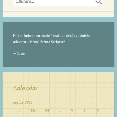
după:
Nici un îndemn nu poate fi mai bun decât cuvintele
adevărului însuși, Sfânta Scriptură.
—
Origen
Calendar
august 2026
L
Ma
Mi
J
V
S
D